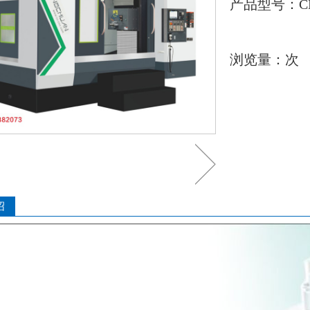
产品型号：CH6
浏览量：
次
绍
1
2
3